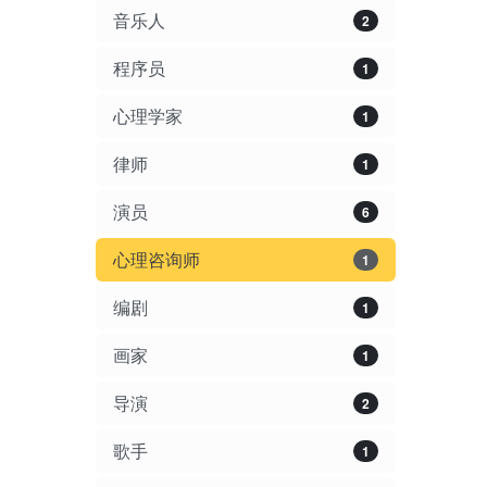
音乐人
2
程序员
1
心理学家
1
律师
1
演员
6
心理咨询师
1
编剧
1
画家
1
导演
2
歌手
1