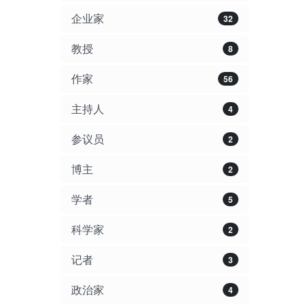
企业家
32
教授
8
作家
56
主持人
4
参议员
2
博主
2
学者
5
科学家
2
记者
3
政治家
4