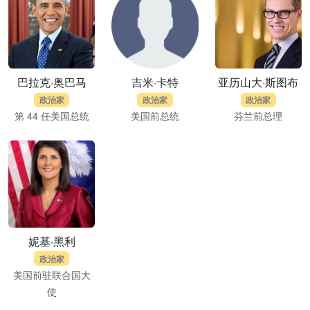
巴拉克·奥巴马
吉米·卡特
亚历山大·斯图布
政治家
政治家
政治家
第 44 任美国总统
美国前总统
芬兰前总理
妮基·黑利
政治家
美国前驻联合国大
使