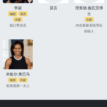
李诞
莫言
理查德·施瓦茨博
士
编剧
演员
作家
作家
脱口秀演员
内在家庭系统理论
创始人
米歇尔·奥巴马
律师
作家
前美国第一夫人