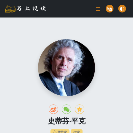
史蒂芬·平克
心理学家
作家