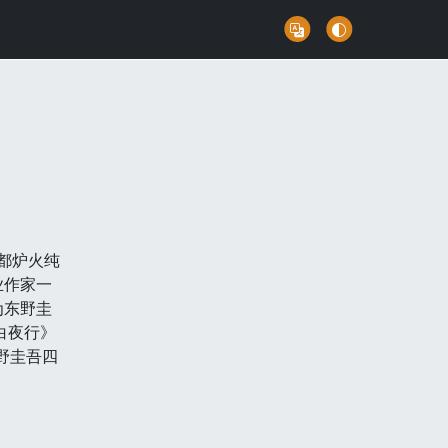
上都炉火纯
业作家一
为东野圭
白夜行》
野圭吾四