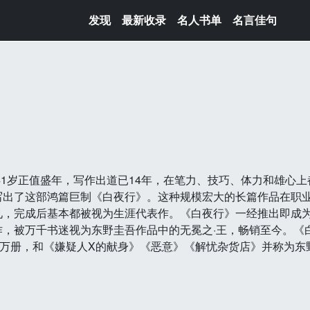
发现
最新收录
名人书单
名言佳句
吾41岁正值盛年，写作出道已14年，在笔力、技巧、体力和雄心
写出了这部鸿篇巨制《白夜行》。这种规模宏大的长篇作品在职
见，完成后基本都被视为生涯代表作。《白夜行》一经推出即成
作，被万千书迷视为东野圭吾作品中的无冕之·王，畅销至今。《
0万册，和《嫌疑人X的献身》《恶意》《解忧杂货店》并称为东