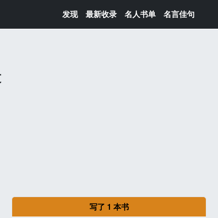
发现
最新收录
名人书单
名言佳句
文
写了 1 本书