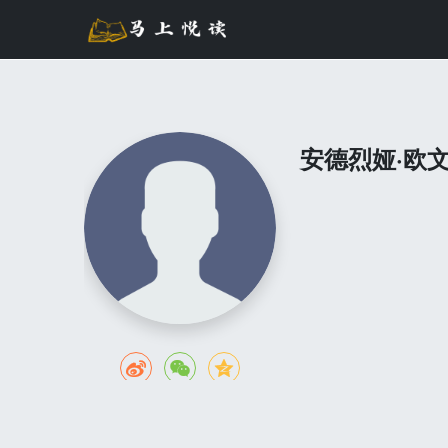
安德烈娅·欧